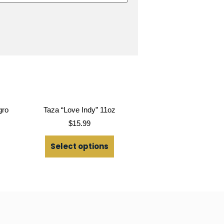
gro
Taza “Love Indy” 11oz
$
15.99
Select options