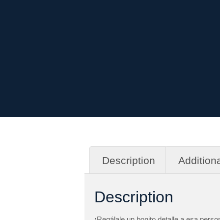
Description
Additiona
Description
¡Regálale un bonito detalle a esa perso