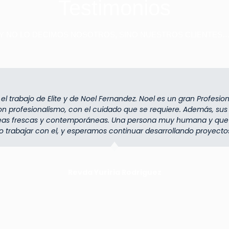
Testimonios
Y NO LO DECIMOS NOSOTROS, SINO NUESTROS CLIENTES
 trabajo de Elite y de Noel Fernandez. Noel es un gran Profesion
con profesionalismo, con el cuidado que se requiere. Además, su
deas frescas y contemporáneas. Una persona muy humana y que 
gio trabajar con el, y esperamos continuar desarrollando proyectos
⁠Revda Yuriria Rodriguez