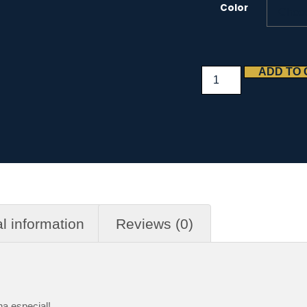
Color
ADD TO
l information
Reviews (0)
na especial!