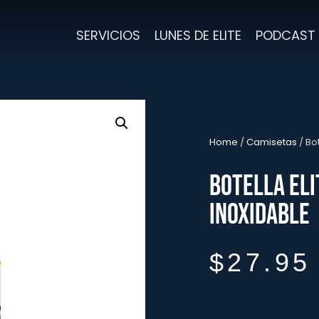
SERVICIOS
LUNES DE ELITE
PODCAST
Home
/
Camisetas
/ Bo
Botella ELI
inoxidable
$
27.95
Out of stock