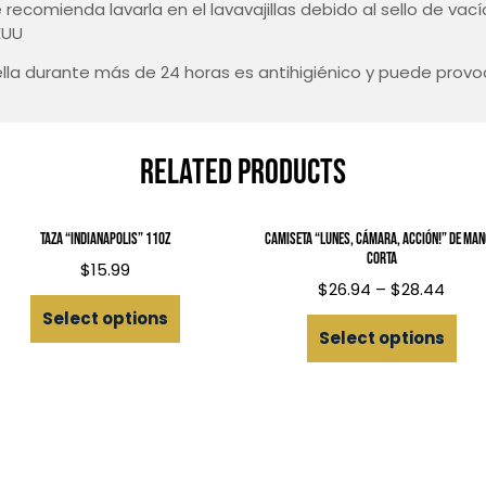
ecomienda lavarla en el lavavajillas debido al sello de vací
EUU
ella durante más de 24 horas es antihigiénico y puede provo
Related products
Taza “Indianapolis” 11oz
Camiseta “Lunes, Cámara, Acción!” de ma
corta
$
15.99
$
26.94
–
$
28.44
Select options
Select options