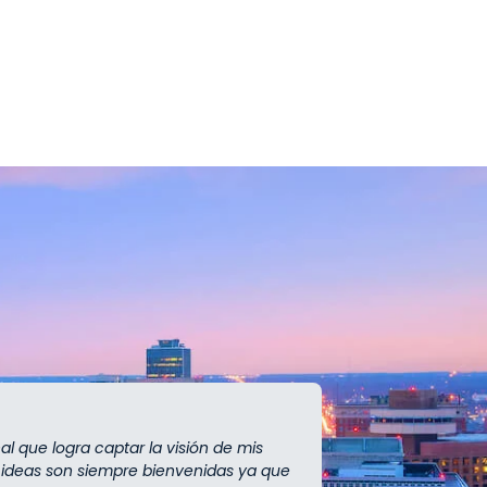
al que logra captar la visión de mis
Recomendam
s ideas son siempre bienvenidas ya que
Súper Tort