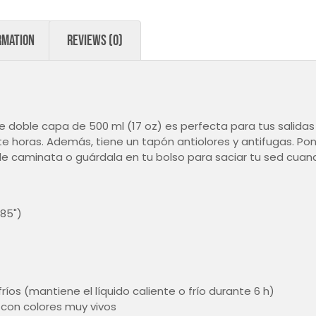
rmation
Reviews (0)
de doble capa de 500 ml (17 oz) es perfecta para tus salidas
nte horas. Además, tiene un tapón antiolores y antifugas. P
 de caminata o guárdala en tu bolso para saciar tu sed cuan
.85")
fríos (mantiene el líquido caliente o frío durante 6 h)
con colores muy vivos