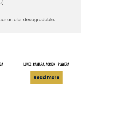
o)
car un olor desagradable.
nga
Lunes, Cámara, Acción – Playera
Read more