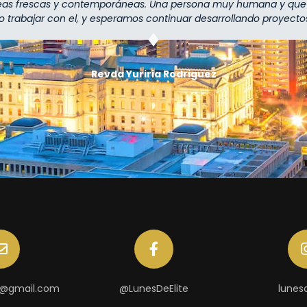
deas frescas y contemporáneas. Una persona muy humana y que 
gio trabajar con el, y esperamos continuar desarrollando proyectos
⁠Revda Yuriria Rodriguez
e@gmail.com
@LunesDeElite
lunesd